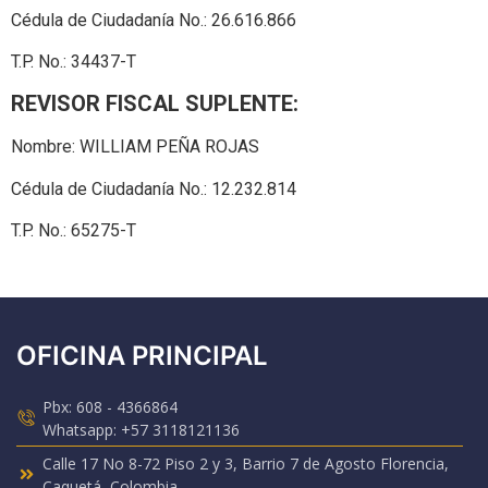
Cédula de Ciudadanía No.: 26.616.866
T.P. No.: 34437-T
REVISOR FISCAL SUPLENTE:
Nombre: WILLIAM PEÑA ROJAS
Cédula de Ciudadanía No.: 12.232.814
T.P. No.: 65275-T
OFICINA PRINCIPAL
Pbx: 608 - 4366864
Whatsapp: +57 3118121136
Calle 17 No 8-72 Piso 2 y 3, Barrio 7 de Agosto Florencia,
Caquetá ,Colombia