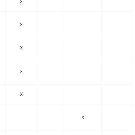
X
X
X
x
X
X