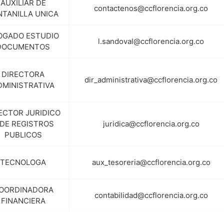
AUXILIAR DE
contactenos@ccflorencia.org.co
NTANILLA UNICA
OGADO ESTUDIO
l.sandoval@ccflorencia.org.co
DOCUMENTOS
DIRECTORA
dir_administrativa@ccflorencia.org.co
DMINISTRATIVA
ECTOR JURIDICO
 DE REGISTROS
juridica@ccflorencia.org.co
PUBLICOS
TECNOLOGA
aux_tesoreria@ccflorencia.org.co
OORDINADORA
contabilidad@ccflorencia.org.co
FINANCIERA