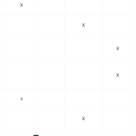
X
X
X
X
x
X