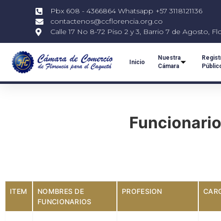
Pbx 608 - 4366864 Whatsapp +57 3118121136
contactenos@ccflorencia.org.co
Calle 17 No 8-72 Piso 2 y 3, Barrio 7 de Agosto, Fl
Nuestra
Regist
Inicio
Cámara
Públic
Funcionario
ITEM
NOMBRES DE
PROFESION
CAR
FUNCIONARIOS