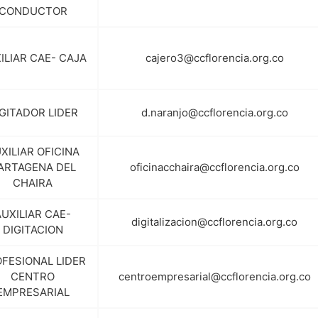
CONDUCTOR
ILIAR CAE- CAJA
cajero3@ccflorencia.org.co
GITADOR LIDER
d.naranjo@ccflorencia.org.co
XILIAR OFICINA
ARTAGENA DEL
oficinacchaira@ccflorencia.org.co
CHAIRA
AUXILIAR CAE-
digitalizacion@ccflorencia.org.co
DIGITACION
FESIONAL LIDER
CENTRO
centroempresarial@ccflorencia.org.co
EMPRESARIAL