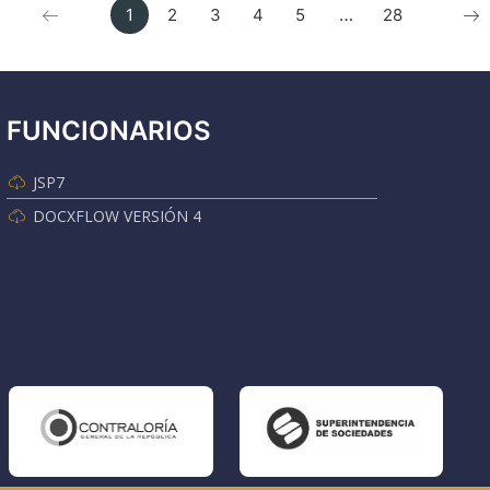
…
1
2
3
4
5
28
FUNCIONARIOS
JSP7
DOCXFLOW VERSIÓN 4