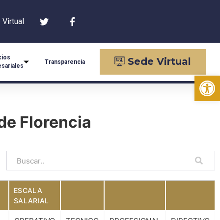
Virtual
cios
Sede Virtual
Transparencia
sariales
Op
de Florencia
ESCALA
SALARIAL