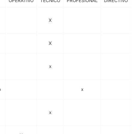
OPERATIVO
TECNICO
PROFESIONAL
DIRECTIVO
X
X
x
o
x
x