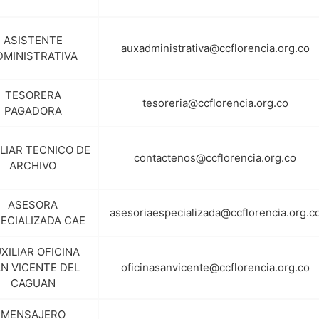
ASISTENTE
auxadministrativa@ccflorencia.org.co
DMINISTRATIVA
TESORERA
tesoreria@ccflorencia.org.co
PAGADORA
LIAR TECNICO DE
contactenos@ccflorencia.org.co
ARCHIVO
ASESORA
asesoriaespecializada@ccflorencia.org.c
ECIALIZADA CAE
XILIAR OFICINA
N VICENTE DEL
oficinasanvicente@ccflorencia.org.co
CAGUAN
MENSAJERO