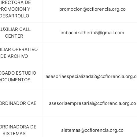
DIRECTORA DE
PROMOCION Y
promocion@ccflorencia.org.co
DESARROLLO
AUXILIAR CALL
imbachikatherin5@gmail.com
CENTER
ILIAR OPERATIVO
DE ARCHIVO
OGADO ESTUDIO
asesoriaespecializada2@ccflorencia.org.c
DOCUMENTOS
ORDINADOR CAE
asesoriaempresarial@ccflorencia.org.co
ORDINADORA DE
sistemas@ccflorencia.org.co
SISTEMAS