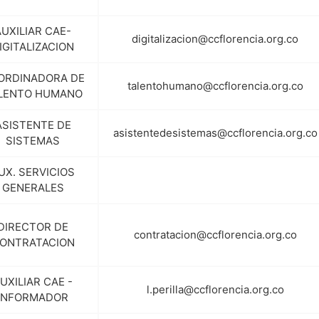
AUXILIAR CAE-
digitalizacion@ccflorencia.org.co
IGITALIZACION
ORDINADORA DE
talentohumano@ccflorencia.org.co
LENTO HUMANO
ASISTENTE DE
asistentedesistemas@ccflorencia.org.co
SISTEMAS
UX. SERVICIOS
GENERALES
DIRECTOR DE
contratacion@ccflorencia.org.co
ONTRATACION
UXILIAR CAE -
l.perilla@ccflorencia.org.co
INFORMADOR