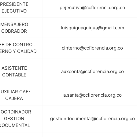
PRESIDENTE
pejecutiva@ccflorencia.org.co
EJECUTIVO
MENSAJERO
luisquiguaquigua@gmail.com
COBRADOR
FE DE CONTROL
cinterno@ccflorencia.org.co
ERNO Y CALIDAD
ASISTENTE
auxconta@ccflorencia.org.co
CONTABLE
AUXILIAR CAE-
a.santa@ccflorencia.org.co
CAJERA
COORDINADOR
GESTION
gestiondocumental@ccflorencia.org.co
DOCUMENTAL