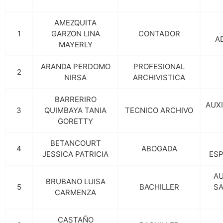
AMEZQUITA
1
GARZON LINA
CONTADOR
A
MAYERLY
ARANDA PERDOMO
PROFESIONAL
2
NIRSA
ARCHIVISTICA
BARRERIRO
AUXI
3
QUIMBAYA TANIA
TECNICO ARCHIVO
GORETTY
BETANCOURT
4
ABOGADA
JESSICA PATRICIA
ESP
AU
BRUBANO LUISA
5
BACHILLER
SA
CARMENZA
CASTAÑO