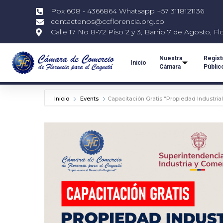
Pbx 608 - 4366864 Whatsapp +57 3118121136
contactenos@ccflorencia.org.co
Calle 17 No 8-72 Piso 2 y 3, Barrio 7 de Agosto, Fl
Nuestra
Regist
Inicio
Cámara
Públic
Inicio
Events
Capacitación Gratis “Propiedad Industri