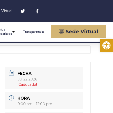
Virtual
cios
Sede Virtual
Transparencia
sariales
Op
FECHA
Jul 22 2026
¡Caducado!
HORA
9:00 am - 12:00 pm