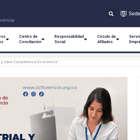
Sede 
orencia
ros
Centro de
Responsabilidad
Circulo de
Servi
os
Conciliación
Social
Afiliados
Empre
al y Libre Competencia Económica”